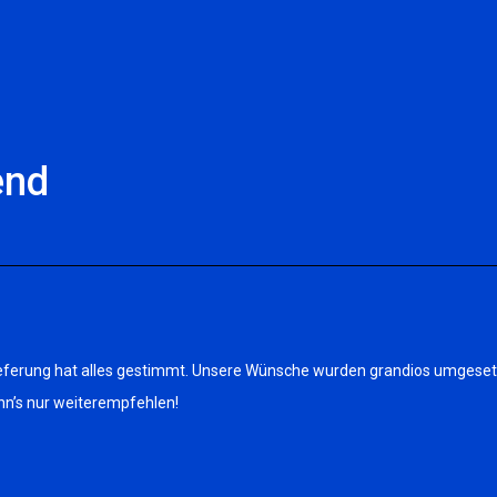
end
r Lieferung hat alles gestimmt. Unsere Wünsche wurden grandios umges
ann’s nur weiterempfehlen!