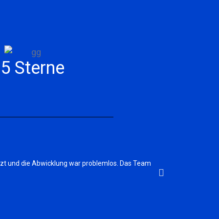
5 Sterne
Ich habe den Po
etzt und die Abwicklung war problemlos. Das Team
Ich habe den Pool im
Wasser.
Günther