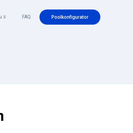
u
FAQ
Poolkonfigurator
n